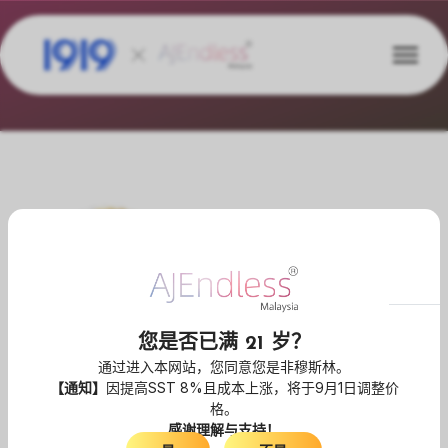
商店
首页
产品
长岛冰茶 Long Island Iced Tea
x
您是否已满 21 岁？
通过进入本网站，您同意您是非穆斯林。
【通知】
因提高SST 8%且成本上涨，将于9月1日调整价
格。
感谢理解与支持！